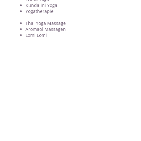
Kundalini Yoga
Yogatherapie
Thai Yoga Massage
Aromaöl Massagen
Lomi Lomi
Heilpraxis Ganesha
Alle Kassen
Römerstraße 6
76761 Rülzheim
Telefon:
07272 - 76253
Mobil: 0176
61513194
E-Mail:
info@heilpraxis-ganesha.de