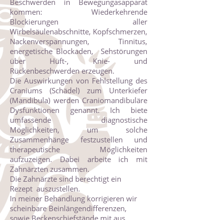
Beschwerden in Bewegungasapparat
kommen: Wiederkehrende
Blockierungen aller
Wirbelsäulenabschnitte, Kopfschmerzen,
Nackenverspannungen, Tinnitus,
energetische Blockaden, Sehstörungen
über Hüft-, Knie- und
Rückenbeschwerden erzeugen.
Die Auswirkungen von Fehlstellung des
Craniums (Schädel) zum Unterkiefer
(Mandibula) werden Craniomandibuläre
Dysfunktionen genannt. Ich biete
umfassende diagnostische
Möglichkeiten, um solche
Zusammenhänge festzustellen und
therapeutische Möglichkeiten
aufzuzeigen. Dabei arbeite ich mit
Zahnärzten zusammen.
Die Zahnärzte sind berechtigt ein
Rezept auszustellen.
In meiner Behandlung korrigieren wir
scheinbare Beinlängendifferenzen,
sowie Beckenschiefstände mit aus.