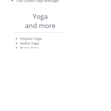
Thai-Osteo-Yoga Massage
Yoga
and more
Vinyasa Yoga
Hatha Yoga
Prana Yoga
Kundalini Yoga
Yogatherapie
Thai Yoga Massage
Aromaöl Massagen
Lomi Lomi