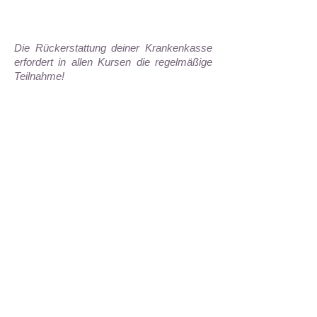
Die Rückerstattung deiner Krankenkasse
erfordert in allen Kursen die regelmäßige
Teilnahme!
Preise 2025
Yoga 12 Termine: 180Euro
Yoga Therapie Einzelstunde: 50 Euro
Probestunde: 10 Euro
Die Kurse sind als
Präventivmaßnahme von den
Krankenkassen anerkannt!
Am Ende eines Trimesters erhältst du
auf Wunsch (bei 80% Teilnahme) eine
Teilnahme- bzw. Rechnungsbe-
stätigung zur Vorlage bei deiner
Krankenkasse!