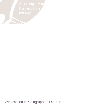
Spirit Yoga, Mittelstufe,
Fortgeschrittene,
mit Anja
17:00 - 17:30 Uhr
Happy Back -Happy
Life
Yoga, aufbauend, mit
Claudia
19:15 - 21:45 Uhr
Mindfull Movement,
Anfänger/Aufbau
mit Jill
Wir arbeiten in Kleingruppen. Die Kurse