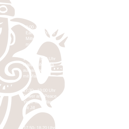
Freitag
8:00 - 9:30 Uhr
Early Bird Yoga
Mittelstufe
mit Anja
18:00 -
19:30 Uhr
Happy Life Yoga
aufbauend,
mit Martina
17:30 - 19:00 Uhr
Power and Peace
,
Yoga für Anfänger,
mit Jill
17.50- 18.20
Uhr