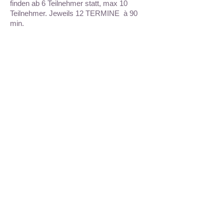
finden ab 6 Teilnehmer statt, max 10
Teilnehmer.
Jeweils 12 TERMINE à 90
min.
19:45 - 21:15 Uhr
Yin and Yang Yoga,
alle Klassen,
mit Jennifer
18:45 - 19:45
Pilates and More
Mittelstufe,
mit Anja
17:00-.18.30 Uhr
Heart@Soul Yoga,
aufbauend,
mit Jennifer