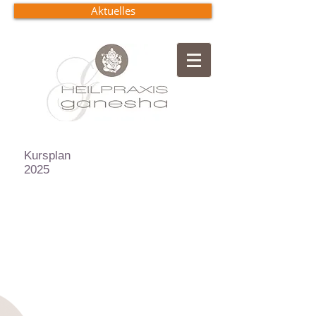
Aktuelles
Kursplan
2025
Mon
Dien
Mittw
tag
stag
och
Donnerstag